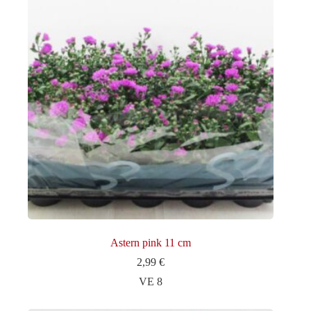
Astern pink 11 cm
2,99
€
VE 8