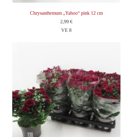
Chrysanthemum „Yahoo“ pink 12 cm
2,99
€
VE 8