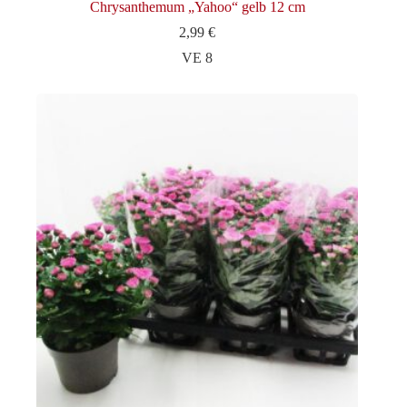
Chrysanthemum „Yahoo“ gelb 12 cm
2,99
€
VE 8