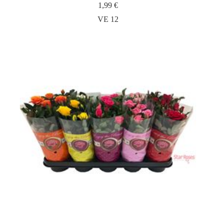
1,99
€
VE 12