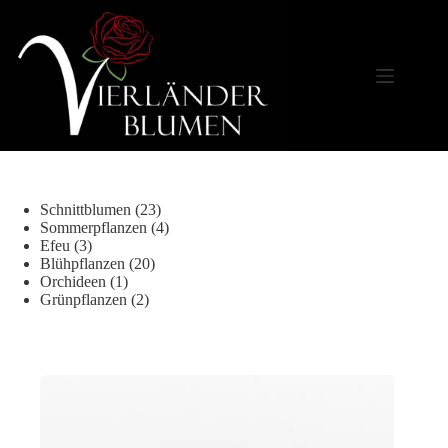
Zum
Inhalt
springen
23
Schnittblumen
23
Produkte
4
Sommerpflanzen
4
3
Produkte
Efeu
3
Produkte
20
Blühpflanzen
20
1
Produkte
Orchideen
1
Produkt
2
Grünpflanzen
2
Produkte