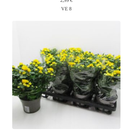
2,99
€
VE 8