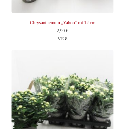
Chrysanthemum „Yahoo“ rot 12 cm
2,99
€
VE 8